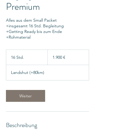
Premium
Alles aus dem Small Packet
+insgesamt 16 Std. Begleitung
+Getting Ready bis zum Ende
+Rohmaterial
1.900
Euro
16 Std.
1
1.900 €
6
S
Landshut (+80km)
t
d
.
Weiter
Beschreibung